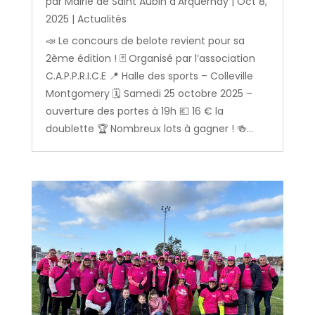
par
Mairie de Saint Aubin d'Arquernay
|
Oct 8,
2025
|
Actualités
📣 Le concours de belote revient pour sa
2ème édition ! 🃏 Organisé par l’association
C.A.P.P.R.I.C.E 📍 Halle des sports – Colleville
Montgomery 🗓️ Samedi 25 octobre 2025 –
ouverture des portes à 19h 💶 16 € la
doublette 🏆 Nombreux lots à gagner ! 🍻...