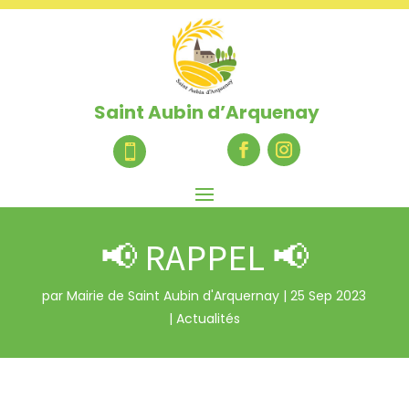
Saint Aubin d’Arquenay

📢 RAPPEL 📢
par
Mairie de Saint Aubin d'Arquernay
|
25 Sep 2023
|
Actualités