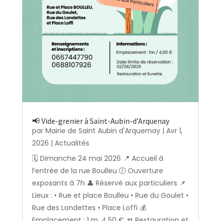
📢 Vide-grenier à Saint-Aubin-d’Arquenay
par
Mairie de Saint Aubin d'Arquernay
|
Avr 1,
2026
|
Actualités
🗓️ Dimanche 24 mai 2026 📍 Accueil à
l’entrée de la rue Boulleu 🕖 Ouverture
exposants à 7h 👤 Réservé aux particuliers 📌
Lieux : • Rue et place Boulleu • Rue du Goulet •
Rue des Londettes • Place Loffi 💰
Emplacement : 1 m, 4,50 € 🍴 Restauration et