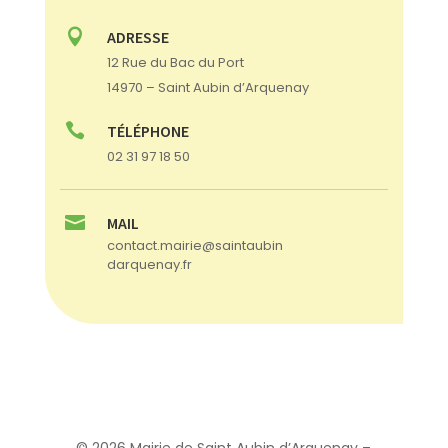

ADRESSE
12 Rue du Bac du Port
14970 – Saint Aubin d’Arquenay

TÉLÉPHONE
02 31 97 18 50

MAIL
contact.mairie@saintaubin
darquenay.fr
© 2026 Mairie de Saint Aubin d’Arquenay –