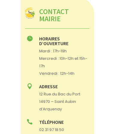
CONTACT
MAIRIE

HORAIRES
D’OUVERTURE
Mardi : 17h-19h
Mercredi : 10h-12h et 15h-
17h
Vendredi : 12h-14h

ADRESSE
12 Rue du Bac du Port
14970 – Saint Aubin
d’Arquenay

TÉLÉPHONE
02 31 97 18 50