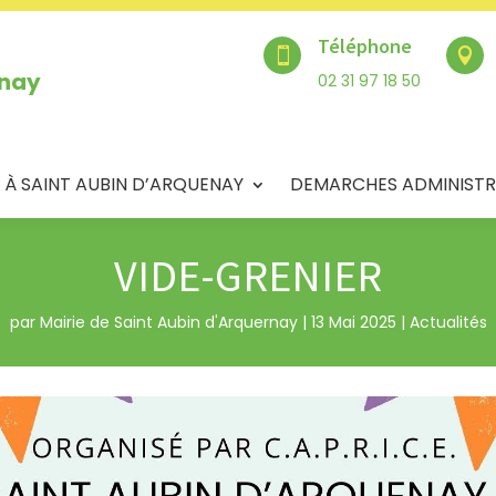
Téléphone


enay
02 31 97 18 50
 À SAINT AUBIN D’ARQUENAY
DEMARCHES ADMINISTR
VIDE-GRENIER
par
Mairie de Saint Aubin d'Arquernay
|
13 Mai 2025
|
Actualités