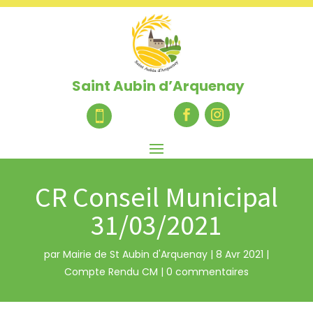
Saint Aubin d’Arquenay

CR Conseil Municipal
31/03/2021
par
Mairie de St Aubin d'Arquenay
|
8 Avr 2021
|
Compte Rendu CM
|
0 commentaires