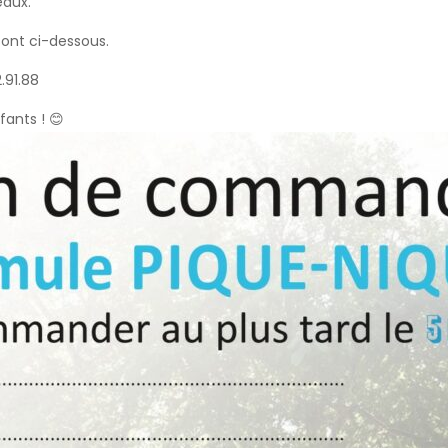
eaux.
sont ci-dessous.
.91.88
ants ! 😊