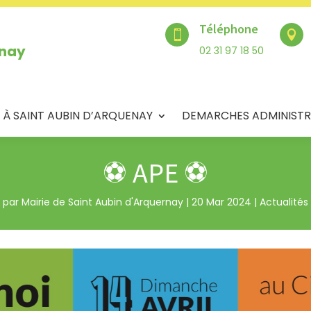
Téléphone


enay
02 31 97 18 50
 À SAINT AUBIN D’ARQUENAY
DEMARCHES ADMINISTR
⚽️ APE ⚽️
par
Mairie de Saint Aubin d'Arquernay
|
20 Mar 2024
|
Actualités