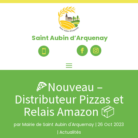
Saint Aubin d’Arquenay

🍕Nouveau –
Distributeur Pizzas et
Relais Amazon 📦
par
Mairie de Saint Aubin d'Arquernay
|
26 Oct 2023
|
Actualités