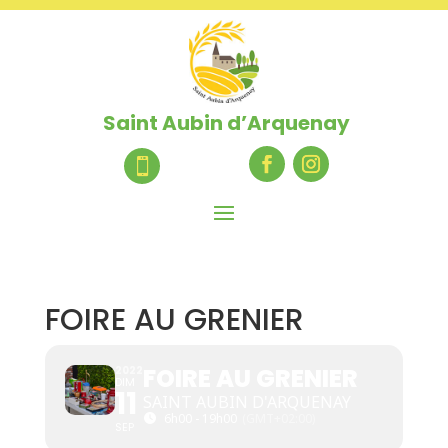
Saint Aubin d’Arquenay

FOIRE AU GRENIER
FOIRE AU GRENIER
2022
DIM
11
SAINT AUBIN D'ARQUENAY
6h00 - 19h00
(GMT+02:00)
SEP