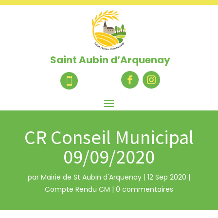
Saint Aubin d’Arquenay

CR Conseil Municipal
09/09/2020
par
Mairie de St Aubin d'Arquenay
|
12 Sep 2020
|
Compte Rendu CM
|
0 commentaires