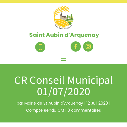
Saint Aubin d’Arquenay

CR Conseil Municipal
01/07/2020
par
Mairie de St Aubin d'Arquenay
|
12 Juil 2020
|
Compte Rendu CM
|
0 commentaires