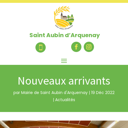
Saint Aubin d’Arquenay

Nouveaux arrivants
par
Mairie de Saint Aubin d'Arquernay
|
19 Déc 2022
|
Actualités