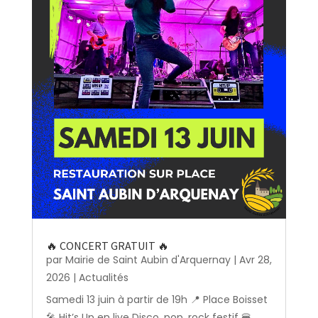
🔥 CONCERT GRATUIT 🔥
par
Mairie de Saint Aubin d'Arquernay
|
Avr 28,
2026
|
Actualités
Samedi 13 juin à partir de 19h 📍 Place Boisset
🎤 Hit’s Up en live Disco, pop, rock festif 🍔