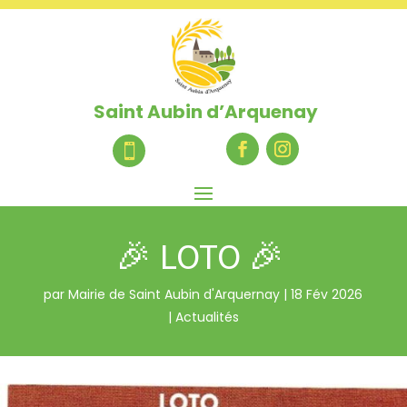
Saint Aubin d’Arquenay

🎉 LOTO 🎉
par
Mairie de Saint Aubin d'Arquernay
|
18 Fév 2026
|
Actualités