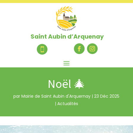
Saint Aubin d’Arquenay

Noël 🎄
par
Mairie de Saint Aubin d'Arquernay
|
23 Déc 2025
|
Actualités