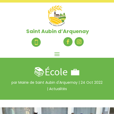
Saint Aubin d’Arquenay

📚École 💼
par
Mairie de Saint Aubin d'Arquernay
|
24 Oct 2022
|
Actualités