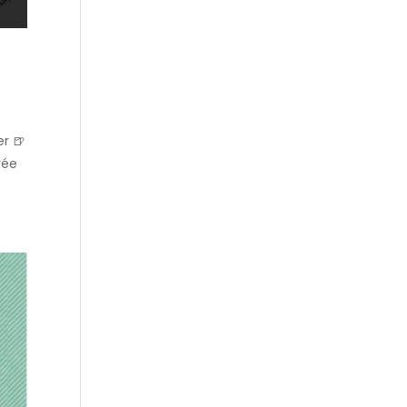
er 🍺
rée