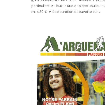
🗓️ Dimanche 24 mai 2026 📍 Accueil à l’entr
particuliers 📌 Lieux : • Rue et place Boulleu
m, 4,50 € 🍴 Restauration et buvette sur...