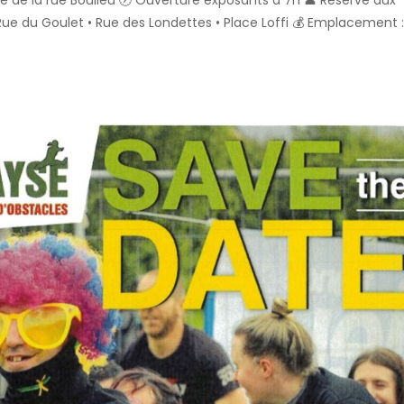
ée de la rue Boulleu 🕖 Ouverture exposants à 7h 👤 Réservé aux
 • Rue du Goulet • Rue des Londettes • Place Loffi 💰 Emplacement :