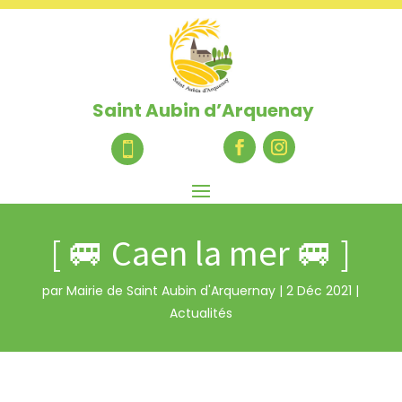
Saint Aubin d’Arquenay

[ 🚐 Caen la mer 🚐 ]
par
Mairie de Saint Aubin d'Arquernay
|
2 Déc 2021
|
Actualités