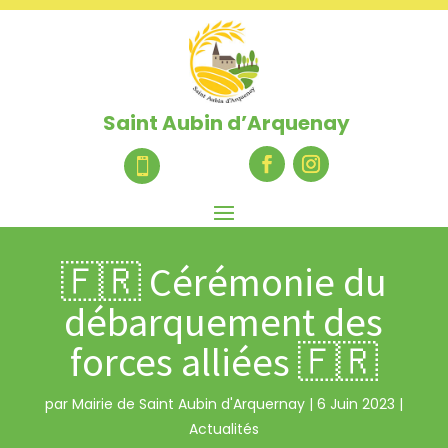
Saint Aubin d’Arquenay

🇫🇷 Cérémonie du
débarquement des
forces alliées 🇫🇷
par
Mairie de Saint Aubin d'Arquernay
|
6 Juin 2023
|
Actualités