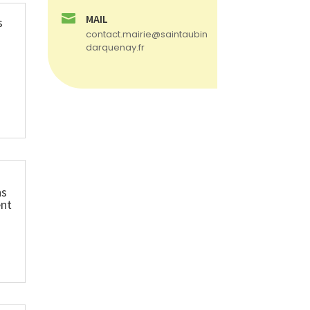

MAIL
s
contact.mairie@saintaubin
darquenay.fr
ns
ent