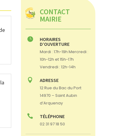
CONTACT
MAIRIE
 de

HORAIRES
D’OUVERTURE
Mardi : 17h-19h Mercredi :
10h-12h et 15h-17h
Vendredi : 12h-14h

ADRESSE
la
12 Rue du Bac du Port
14970 – Saint Aubin
d’Arquenay

TÉLÉPHONE
02 31 97 18 50