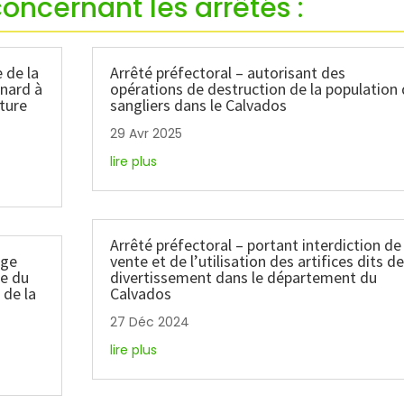
concernant les arrêtés :
 de la
Arrêté préfectoral – autorisant des
enard à
opérations de destruction de la population
rture
sangliers dans le Calvados
6
29 Avr 2025
lire plus
Arrêté préfectoral – portant interdiction de 
age
vente et de l’utilisation des artifices dits de
le du
divertissement dans le département du
de la
Calvados
27 Déc 2024
lire plus