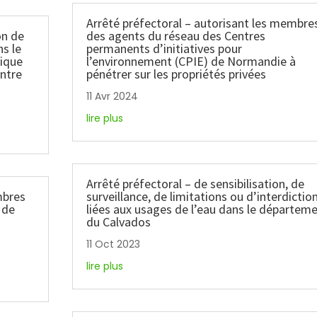
Arrêté préfectoral – autorisant les membre
on de
des agents du réseau des Centres
ns le
permanents d’initiatives pour
rique
l’environnement (CPIE) de Normandie à
entre
pénétrer sur les propriétés privées
11 Avr 2024
lire plus
Arrêté préfectoral – de sensibilisation, de
mbres
surveillance, de limitations ou d’interdictio
 de
liées aux usages de l’eau dans le départem
du Calvados
11 Oct 2023
lire plus