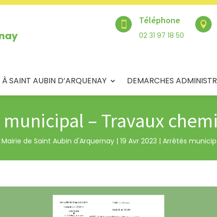
Téléphone


enay
02 31 97 18 50
 À SAINT AUBIN D’ARQUENAY
DEMARCHES ADMINISTR
 municipal – Travaux chem
r
Mairie de Saint Aubin d'Arquernay
|
19 Avr 2023
|
Arrêtés munici