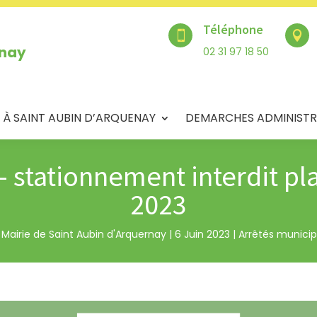
Téléphone


enay
02 31 97 18 50
 À SAINT AUBIN D’ARQUENAY
DEMARCHES ADMINISTR
– stationnement interdit pla
2023
r
Mairie de Saint Aubin d'Arquernay
|
6 Juin 2023
|
Arrêtés munici